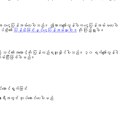
ွေပြန်အမ်းပေးပါသည်။ ဤကာလကျော်လွန်ပါက ငွေပြန်အမ်းမပေးပါ၊ သိ
ပ်တို့၏
ပြန်ပို့ခြင်းနှင့်ငွေပြန်အမ်းမူဝါဒ
ကို ကြည့်ရှုပါ။
ဝင်သည့် သင်၏အကောင့်ကို ပြန်လည်ရယူနိုင်ပါသည်။ ၃၀ ရက်ကျေ
သိမ်းပြီးဖြစ်ပါမည်။
င်ဆောင်ရွက်ခြင်း
၂၄ နာရီအတွင်း လုပ်ဆောင်ပေးပါမည်