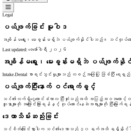
Legal
ပယ်ဖျက်ခြင်း မူဝါဒ
အချိန်မရွေး၊ မေးခွန်းမရှိဘဲ ပယ်ဖျက်နိုင်ပါသည်။ သင်လုပ်ဆ
Last updated:
ဖေဖော်ဝါရီ ၂၀၂၆
အချိန်မရွေး၊ မေးခွန်းမရှိဘဲ ပယ်ဖျက်နို
Intake.Dental စာရင်းသွင်းမှုများသည် လစဉ်အခြေပြု ဖြစ်ပြီး ရေရ
ပယ်ဖျက်ပြီးနောက် ဝင်ရောက်ခွင့်
သင်၏လက်ရှိငွေတောင်းခံကာလ ပြီးဆုံးသည်အထိ အပြည့်အဝအကောင့်
လူနာများကို အကြောင်းကြားရန်နှင့် လုပ်ဆောင်နေဆဲအရာများကို ပြီးမြောက
ဒေတာသိမ်းဆည်းခြင်း
သင်စိတ်ပြောင်းသွားပါက သင်၏ဒေတာသည် ၃၀ ရက်အထိ ရရှိနိုင်ပါသည်။