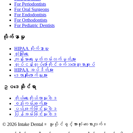
For Periodontists
For Oral Surgeons
For Endodontists
For Orthodontists
For Pediatric Dentists
လိုက်နာမှု
HIPAA လိုက်နာမှု
လုံခြုံရေး
ကျန်းမာရေးမှတ်တမ်းလက်မှတ်များ
လုပ်ငန်းလုပ်ဖော်ကိုင်ဖက်သဘောတူစာချုပ်
HIPAA အပ်ဒိတ်များ
ဒေတာချိုးဖောက်မှုများ
ဥပဒေဆိုင်ရာ
ကိုယ်ရေးကိုယ်တာမူဝါဒ
စည်းကမ်းချက်များ
ပယ်ဖျက်ခြင်းမူဝါဒ
ပြန်အမ်းခြင်းမူဝါဒ
© 2026 Intake Dental။ မူပိုင်ခွင့်အားလုံး လေးစားလျက်။