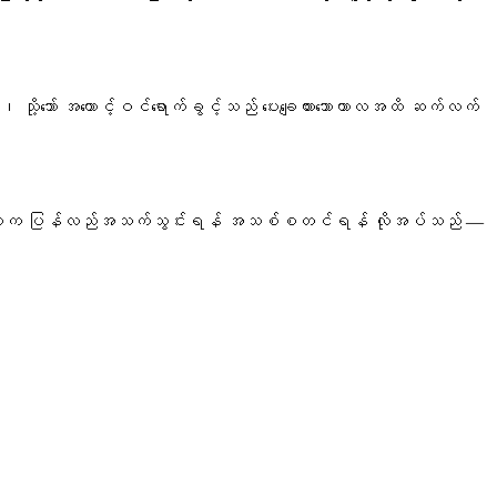
ု့သော် အကောင့်ဝင်ရောက်ခွင့်သည် ပေးချေထားသောကာလအထိ ဆက်လက်
ာ်လွန်ပါက ပြန်လည်အသက်သွင်းရန် အသစ်စတင်ရန် လိုအပ်သည် —