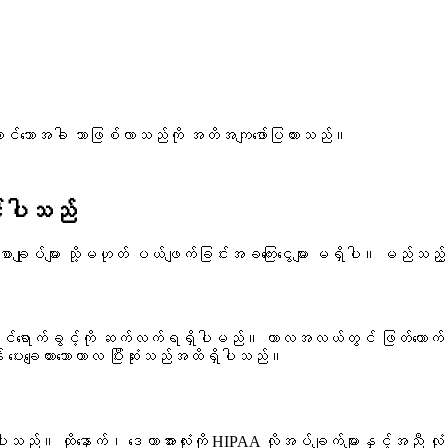
ောင်သောအခါ ဘာဖြစ်လာသည်ကို အတိအကျဖော်ပြထားသည်။
င်ပါသည်
ှည်စာချုပ်များ သို့မဟုတ် ပယ်ဖျက်ခြင်းအခကြေးငွေများ မရှိပါ။ မည်
ဝင်ရောက်ခွင့်ကို ဆက်လက်ရရှိပါမည်။ ကာလအလယ်တွင် ဖြတ်တောက်ခြ
်ရန် ပေးချေထားသောကာလ ပြီးဆုံးသည်အထိရှိပါသည်။
 ထိုနောက်၊ ဒေတာအားလုံးကို HIPAA လိုအပ်ချက်များနှင့်အညီ လုံခြ