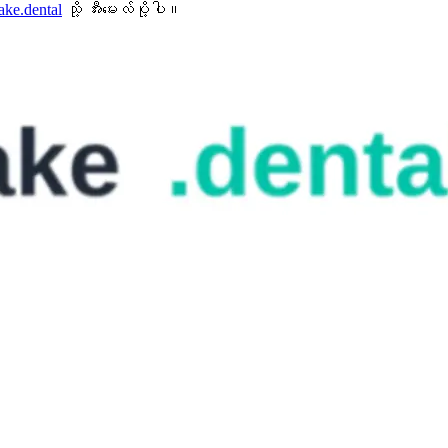
ake.dental
သို့ အီးမေးလ်ပို့ပါ။