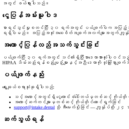
အတွင်း ဖယ်ရှားပါသည်။
ငွေပြန်အမ်းမူဝါဒ
စာရင်းသွင်းမှုစတင်ပြီး ၃၀ ရက်အတွင်း ပယ်ဖျက်ပါက အပြည့်အဝင
ရရှိပါမည်။ အပြည့်အစုံအသေးစိတ်အချက်အလက်များအတွက် ကျွန်ု
အကောင့်ပြန်လည်အသက်သွင်းခြင်း
ပယ်ဖျက်ပြီး ၃၀ ရက်အတွင်း သင်၏ရှိပြီးသားဒေတာအားလုံးပါ
HIPAA သိမ်းဆည်းရန်စည်းမျဉ်းများနှင့်အညီ ဒေတာကို လုံခြုံစွာဖျက်
ပယ်ဖျက်နည်း
ရွေးချယ်စရာသုံးခုရှိပါသည်:
သင့်အကောင့်အတွင်းရှိ ငွေတောင်းခံပေါ်တယ်မှတစ်ဆင့် ကိုယ်တို
အကောင့်ဆက်တင်များမှတစ်ဆင့် ကိုယ်တိုင်ဆောင်ရွက်ခြင်း
support@intake.dental
သို့ အီးမေးလ်ပို့ခြင်း — ကျွန်ုပ်တို့ 
ဆက်သွယ်ရန်