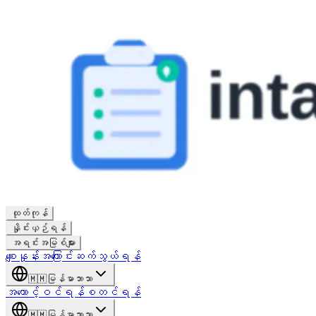
ထုတ်ကုန်
နှိုင်းယှဉ်ရန်
အရင်းအမြစ်များ
စျေးနှုန်း
အကြောင်း
ဆက်သွယ်ရန်
🇲🇲
မြန်မာဘာသာ
အကောင့်ဝင်ရန်
စတင်ရန်
🇲🇲
မြန်မာဘာသာ