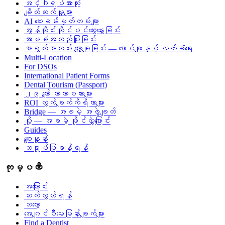
အင်္ဂါရပ်အားလုံး
ချိတ်ဆက်မှုများ
AI ဆေးခန်းမှတ်တမ်းများ
အွန်လိုင်းတိုင်ပင်ဆွေးနွေးခြင်း
အာမခံအတည်ပြုခြင်း
စာရွက်စာတမ်း လျှော့ချခြင်း — ဖောင်များနှင့် လက်ခံရေး
Multi-Location
For DSOs
International Patient Forms
Dental Tourism (Passport)
၂၉ ကျော် ဘာသာစကားများ
ROI တွက်ချက်ကိရိယာများ
Bridge — အခမဲ့ အဖွဲ့ချတ်
ပို့ — အခမဲ့ ဖိုင်လွှဲပြောင်း
Guides
စျေးနှုန်း
သရုပ်ပြခန့်ရန်
ကုမ္ပဏီ
အကြောင်း
ဆက်သွယ်ရန်
ဘလော့
အေဂျင်စီမေးမြန်းချက်များ
Find a Dentist