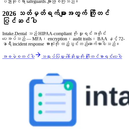
ပညာဆိုင်ရာ safeguards များဖြစ်ကြသည်။
2026 သတ်မှတ်ရက်များအတွက် ကြိုတင်
ပြင်ဆင်ပါ
Intake.Dental သည် HIPAA-compliant ကို မူရင်းအတိုင်း
ပေးအပ်သည် — MFA၊ encryption၊ audit trails၊ BAA နှင့် 72-
နာရီ incident response အားလုံးကို ထည့်သွင်းတည်ဆောက်ထားပါသည်။
အခမဲ့စတင်ပါ
သရုပ်ပြမှု ခေါ်ဆိုမှုကို ကြိုတင်စာရင်းပေးပါ