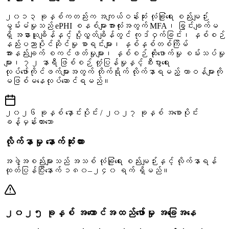
၂၀၁၃ ခုနှစ်ကတည်းက အကျယ်ဝန်းဆုံး လုံခြုံရေး စည်းမျဉ်း
မွမ်းမံမှုသည် ePHI စနစ်များအားလုံးအတွက် MFA၊ ခြွင်းချက်မ
ရှိ အနားယူချိန်နှင့် ပို့လွှတ်ချိန်တွင် ကုဒ်ဝှက်ခြင်း၊ နှစ်စဉ်
နည်းပညာပိုင်ဆိုင်မှု စာရင်းများ၊ နှစ်နှစ်တစ်ကြိမ်
အားနည်းချက် စကင်ဖတ်မှုများ၊ နှစ်စဉ် ထိုးဖောက်မှု စမ်းသပ်မှု
များ၊ ၇၂ နာရီ ဖြစ်စဉ် တုံ့ပြန်မှုနှင့် စီးပွားရေး
လုပ်ဖော်ကိုင်ဖက်များအတွက် တိုက်ရိုက် လိုက်နာရမည့် တာဝန်များကို
မဖြစ်မနေလုပ်ဆောင်ရမည်။
၂၀၂၆ ခုနှစ် နှောင်းပိုင်း / ၂၀၂၇ ခုနှစ် အစောပိုင်း
ခန့်မှန်းထားသော
လိုက်နာမှု နောက်ဆုံးထား
အဖွဲ့အစည်းများသည် အသစ် လုံခြုံရေး စည်းမျဉ်းနှင့် လိုက်နာရန်
ထုတ်ပြန်ပြီးနောက် ၁၈၀–၂၄၀ ရက် ရှိမည်။
၂၀၂၅ ခုနှစ် အကောင်အထည်ဖော်မှု အခြေအနေ