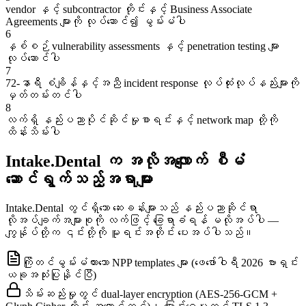
vendor နှင့် subcontractor တိုင်းနှင့် Business Associate
Agreements များကို လုပ်ဆောင်၍ မွမ်းမံပါ
6
နှစ်စဉ် vulnerability assessments နှင့် penetration testing များ
လုပ်ဆောင်ပါ
7
72-နာရီ စံချိန်နှင့်အညီ incident response လုပ်ထုံးလုပ်နည်းများကို
မှတ်တမ်းတင်ပါ
8
လက်ရှိ နည်းပညာပိုင်ဆိုင်မှုစာရင်းနှင့် network map တို့ကို
ထိန်းသိမ်းပါ
Intake.Dental က အလိုအလျောက် စီမံ
ဆောင်ရွက်သည့်အရာများ
Intake.Dental တွင်ရှိသော ဆေးခန်းများသည် နည်းပညာဆိုင်ရာ
လိုအပ်ချက်အများစုကို လက်ဖြင့် ခြေရာခံရန် မလိုအပ်ပါ —
ကျွန်ုပ်တို့က ၎င်းတို့ကို မူရင်းအတိုင်း ပေးအပ်ပါသည်။
ကြိုတင်မွမ်းမံထားသော NPP templates များ (ဖေဖော်ဝါရီ 2026 ဗားရှင်း
ယခုအသုံးပြုနိုင်ပြီ)
သိမ်းဆည်းမှုတွင် dual-layer encryption (AES-256-GCM +