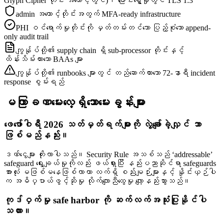
Glyph Cipher တိုင်း အကောင့်တွင်)၊ ပြောင်းရွှေ့မှုတွင် TLS 1.3
admin အကောင့်တိုင်းအတွက် MFA-ready infrastructure
PHI ဝင်ရောက်မှုတိုင်းကို မှတ်တမ်းတင်သော ပြည့်စုံသော append-
only audit trail
ကျွန်ုပ်တို့၏ supply chain ရှိ sub-processor တိုင်းနှင့်
ထိန်းသိမ်းထားသော BAAs များ
ကျွန်ုပ်တို့၏ runbooks များတွင် တည်ဆောက်ထားသော 72-နာရီ incident
response စွမ်းရည်
မကြာခဏမေးလေ့ရှိသောမေးခွန်းများ
ဖေဖော်ဝါရီ 2026 သတ်မှတ်ရက်များကို လွဲချော်ခဲ့လျှင် ဘာ
ဖြစ်မည်နည်း။
ဒဏ်ငွေများ တိုးလာပါသည်။ Security Rule အသစ်သည် ‘addressable’
safeguard ရွေးချယ်မှုကိုလည်း ဖယ်ရှားပြီး နည်းပညာဆိုင်ရာ safeguards
အားလုံး မဖြစ်မနေဖြစ်လာကာ လက်ရှိ စည်းမျဉ်းများနှင့် နှိုင်းယှဉ်ပါ
က အဓိပ္ပာယ်ဖွင့်ဆိုမှု လိုက်လျောညီထွေမှု လျော့နည်းသွားသည်။
ကုဒ်ဝှက်မှု safe harbor ကို ဆက်လက်အသုံးပြုနိုင်ပါ
သလား။