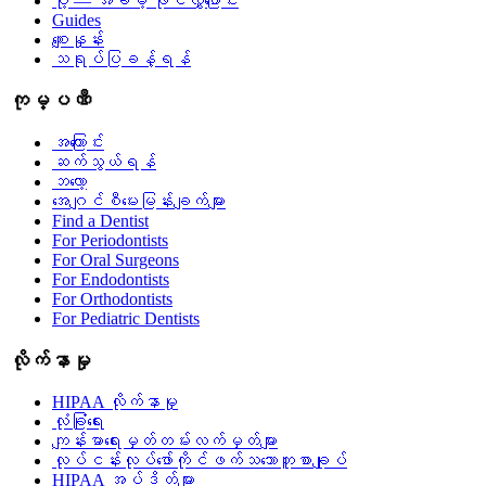
ပို့ — အခမဲ့ ဖိုင်လွှဲပြောင်း
Guides
စျေးနှုန်း
သရုပ်ပြခန့်ရန်
ကုမ္ပဏီ
အကြောင်း
ဆက်သွယ်ရန်
ဘလော့
အေဂျင်စီမေးမြန်းချက်များ
Find a Dentist
For Periodontists
For Oral Surgeons
For Endodontists
For Orthodontists
For Pediatric Dentists
လိုက်နာမှု
HIPAA လိုက်နာမှု
လုံခြုံရေး
ကျန်းမာရေးမှတ်တမ်းလက်မှတ်များ
လုပ်ငန်းလုပ်ဖော်ကိုင်ဖက်သဘောတူစာချုပ်
HIPAA အပ်ဒိတ်များ