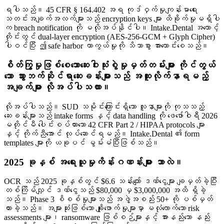
ရပါသည်။ 45 CFR § 164.402 အရ ကုဒ်ဝှက်မှုကျန်းမာရေး
သတင်းအချက်အလက်များသည် encryption keys များ ထိခိုက်မှုမရှိပါ
က breach notification ကို မလိုအပ်နိုင်ပါ။ Intake.Dental အကောင့်
တိုင်းတွင် dual-layer encryption (AES-256-GCM + Glyph Cipher)
ပါဝင်ပြီး ဤ safe harbor ကာကွယ်မှုကို သိသာစွာ အားကောင်းစေသည်။
စိတ်ကြွမှုဖြစ်စေသောဆေးဝါးသုံးစွဲမှုမှတ်တမ်းများ ကိုင်တွယ်
သော သွားဘက်ဆိုင်ရာဆေးခန်းများသည် အထူးလိုက်နာရမည့်
အချက်များ လိုအပ်ပါသလား။
လိုအပ်ပါသည်။ SUD သမိုင်းကြောင်းရှိသော လူနာများကို ကုသသည့်
ဆေးခန်းများသည် intake forms နှင့် data handling ကို ဖေဖော်ဝါရီ 2026
မတိုင်မီ ပေါင်းစပ်ထားသော 42 CFR Part 2 / HIPAA protocols များ
နှင့် ကိုက်ညီအောင် လုပ်ဆောင်ရမည်။ Intake.Dental ၏ form
templates များကို ယခုပင် မွမ်းမံပြီးဖြစ်သည်။
2025 ခုနှစ် အရေးယူမှုကိန်းဂဏန်းများ ဘာလဲ။
OCR သည် 2025 ခုနှစ်တွင် $6.6 သန်းကျော် ဒဏ်ငွေများ ချမှတ်ခဲ့ပြီး
တစ်ကြိမ်လျှင် ဒဏ်ငွေသည် $80,000 မှ $3,000,000 အထိ ရှိခဲ့
သည်။ Phase 3 စိစစ်မှုများသည် အဖွဲ့အစည်း 50+ ကို ပစ်မှတ်
ထားခဲ့သည်။ အများဆုံးဖြစ်သော ချိုးဖောက်မှုများမှာ မလုံလောက်သော risk
assessments များ၊ ransomware ဖြစ်စဉ်များနှင့် အားနည်းသော နည်း