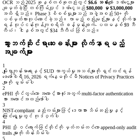
OCR သည် 2025 ခုနှစ်တစ်ခုတည်းတွင်
$6.6 သန်း
ကျော် ဒဏ်ငွေများ
ချမှတ်ခဲ့ပြီး တစ်ကြိမ်လျှင် ဒဏ်ငွေသည်
$80,000 မှ $3,000,000
အထိ ရှိသည်။ Phase 3 စိစစ်မှုများသည် အဖွဲ့အစည်း 50+ ကို
ပစ်မှတ်ထားလုပ်ဆောင်ခဲ့သည်။ လာမည့် စည်းမျဉ်းများနှင့် လိုက်နာ
ရန် လုပ်ငန်းကုန်ကျစရိတ် ခန့်မှန်းချက်- ပထမနှစ် $9 ဘီ
လီယံ၊ ငါးနှစ်အတွင်း $34 ဘီလီယံ ဖြစ်သည်။
သွားဘက်ဆိုင်ရာဆေးခန်းများ လိုက်နာရမည့်
အချက်များ
1
မျိုးပွားကျန်းမာရေးနှင့် SUD ကာကွယ်မှုအသစ်များကို ရှင်းလင်းရန်
ဖေဖော်ဝါရီ 16, 2026 ရက်နေ့မတိုင်မီ Notices of Privacy Practices
များကို မွမ်းမံပါ
2
ePHI ကိုင်တွယ်သော အကောင့်အားလုံးအတွက် multi-factor authentication
အား အကောင်အထည်ဖော်ပါ
3
NIST-compliant နည်းလမ်းများဖြင့် ဒေတာအား သိမ်းဆည်းမှုနှင့်
ပြောင်းရွှေ့မှုတွင် ကုဒ်ဝှက်ပါ
4
PHI သို့ ဝင်ရောက်ခြင်းတိုင်းကို မှတ်တမ်းတင်သော append-only audit
trails များကို ထိန်းသိမ်းပါ
5