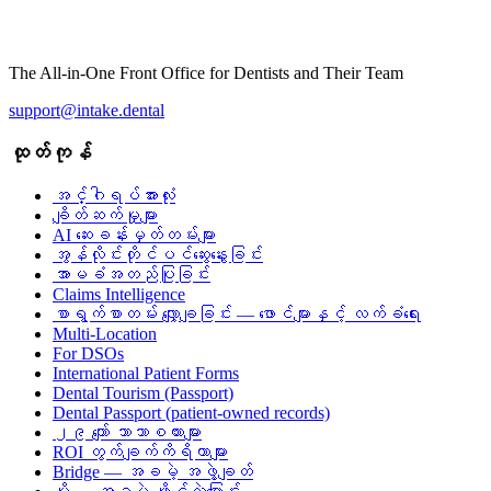
The All-in-One Front Office for Dentists and Their Team
support@intake.dental
ထုတ်ကုန်
အင်္ဂါရပ်အားလုံး
ချိတ်ဆက်မှုများ
AI ဆေးခန်းမှတ်တမ်းများ
အွန်လိုင်းတိုင်ပင်ဆွေးနွေးခြင်း
အာမခံအတည်ပြုခြင်း
Claims Intelligence
စာရွက်စာတမ်း လျှော့ချခြင်း — ဖောင်များနှင့် လက်ခံရေး
Multi-Location
For DSOs
International Patient Forms
Dental Tourism (Passport)
Dental Passport (patient-owned records)
၂၉ ကျော် ဘာသာစကားများ
ROI တွက်ချက်ကိရိယာများ
Bridge — အခမဲ့ အဖွဲ့ချတ်