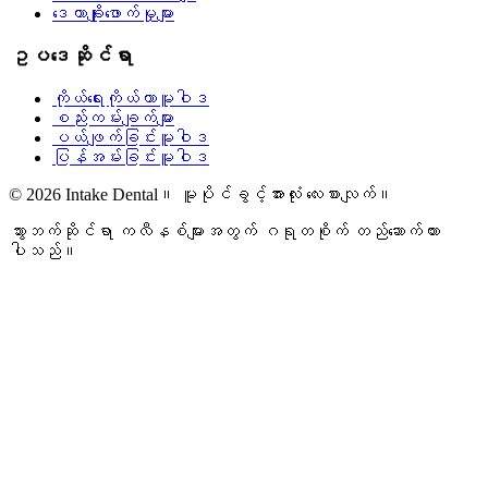
ဒေတာချိုးဖောက်မှုများ
ဥပဒေဆိုင်ရာ
ကိုယ်ရေးကိုယ်တာမူဝါဒ
စည်းကမ်းချက်များ
ပယ်ဖျက်ခြင်းမူဝါဒ
ပြန်အမ်းခြင်းမူဝါဒ
© 2026 Intake Dental။ မူပိုင်ခွင့်အားလုံး လေးစားလျက်။
သွားဘက်ဆိုင်ရာ ကလီနစ်များအတွက် ဂရုတစိုက် တည်ဆောက်ထား
ပါသည်။