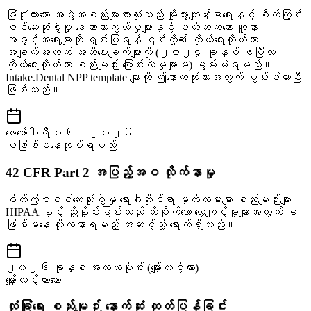
ခြုံငုံထားသော အဖွဲ့အစည်းများအားလုံးသည် မျိုးပွားကျန်းမာရေးနှင့် စိတ်ကြွင်း
ဝင်ဆေးသုံးစွဲမှု ဒေတာကာကွယ်မှုများနှင့် ပတ်သက်သော လူနာ
အခွင့်အရေးများကို ရှင်းပြရန် ၎င်းတို့၏ ကိုယ်ရေးကိုယ်တာ
အချက်အလက် အသိပေးချက်များကို (၂၀၂၄ ခုနှစ် ဧပြီလ
ကိုယ်ရေးကိုယ်တာ စည်းမျဉ်း ပြောင်းလဲမှုများမှ) မွမ်းမံရမည်။
Intake.Dental NPP template များကို ဤနောက်ဆုံးထားအတွက် မွမ်းမံထားပြီး
ဖြစ်သည်။
ဖေဖော်ဝါရီ ၁၆၊ ၂၀၂၆
မဖြစ်မနေလုပ်ရမည်
42 CFR Part 2 အပြည့်အဝ လိုက်နာမှု
စိတ်ကြွင်းဝင်ဆေးသုံးစွဲမှု ရောဂါဆိုင်ရာ မှတ်တမ်းများ စည်းမျဉ်းများ
HIPAA နှင့် ညှိနှိုင်းခြင်းသည် ထိခိုက်သော လေ့ကျင့်မှုများအတွက် မ
ဖြစ်မနေ လိုက်နာရမည့် အဆင့်သို့ ရောက်ရှိသည်။
၂၀၂၆ ခုနှစ် အလယ်ပိုင်း (မျှော်လင့်ထား)
မျှော်လင့်ထားသော
လုံခြုံရေး စည်းမျဉ်း နောက်ဆုံး ထုတ်ပြန်ခြင်း