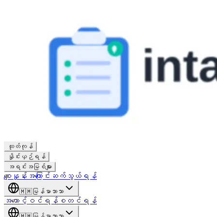
ထုတ်ကုန်
နှိုင်းယှဉ်ရန်
အရင်းအမြစ်များ
စျေးနှုန်း
အကြောင်း
ဆက်သွယ်ရန်
🇲🇲
မြန်မာဘာသာ
အကောင့်ဝင်ရန်
စတင်ရန်
🇲🇲
မြန်မာဘာသာ