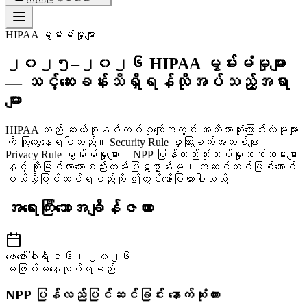
HIPAA မွမ်းမံမှုများ
၂၀၂၅–၂၀၂၆ HIPAA မွမ်းမံမှုများ
— သင့်ဆေးခန်းသိရှိရန်လိုအပ်သည့်အရာ
များ
HIPAA သည် ဆယ်စုနှစ်တစ်ခုကျော်အတွင်း အသိသာဆုံးပြောင်းလဲမှုများ
ကို ကြုံတွေ့နေရပါသည်။ Security Rule မှာကြားချက်အသစ်များ၊
Privacy Rule မွမ်းမံမှုများ၊ NPP ပြန်လည်သုံးသပ်မှုသက်တမ်းများ
နှင့် တိုးမြင့်လာသောစည်းကမ်းပြဋ္ဌာန်းမှု။ အဆင်သင့်ဖြစ်အောင်
မည်သို့ပြင်ဆင်ရမည်ကို ဤတွင်ဖော်ပြထားပါသည်။
အရေးကြီးသောအချိန်ဇယား
ဖေဖော်ဝါရီ ၁၆၊ ၂၀၂၆
မဖြစ်မနေလုပ်ရမည်
NPP ပြန်လည်ပြင်ဆင်ခြင်း နောက်ဆုံးထား